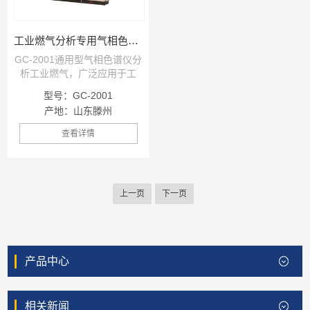
工业燃气分析专用气相色谱仪
GC-2001通用型气相色谱仪分
析工业燃气，广泛应用于工
业、科研单位、燃气具生产企
型号：GC-2001
业、燃气计量检测部门、科
产地：山东滕州
研、环保和配气等行业。性能
价格比高，完整的双气路设计
查看详情
上一页
下一页
产品中心
相关新闻