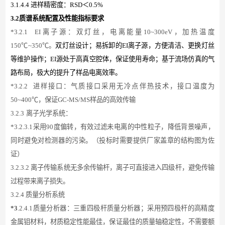
3.1.4.4 进样精密度：RSD＜0.5%
3.2质谱系统配置及性能指标要求
*3.
2
.1
EI离子源
：双灯丝，电离能量
10~300eV，加热温度
150℃~350℃
。
双灯丝设计；易拆卸的
EI离子源，方便清洁、更换灯丝
等维护操作；EI源处于高真空腔体，保证使用寿命；基于流场仿真的气
路布局，极大的提升了样品电离效率。
*3
.2.2
进样接口：气质接口采用无冷点伴热技术，接口温度为
5
0
~
400
℃，保证G
C-MS/MS
样品的高效传输
3.
2
.3
离子光学系统：
*3
.2.3.1
采用
90度偏转，有效过滤未电离的中性粒子，
降低背景噪声，
同时
避免
对检测器
的污染
。（投标时需要提供厂家盖章的结构图为佐
证）
3
.2.3.2
离子传输系统无多余传输杆，离子可直接进入四级杆，避免传输
过程带来离子损失。
3.
2
.4 质量分析系统
*3
.
2
.4.1质量分析器：
三重四极杆质量分析器；采用预四极杆的高精度
金属钼材料，材质稳定性能最佳，保证最佳的质量轴稳定性，不需要额