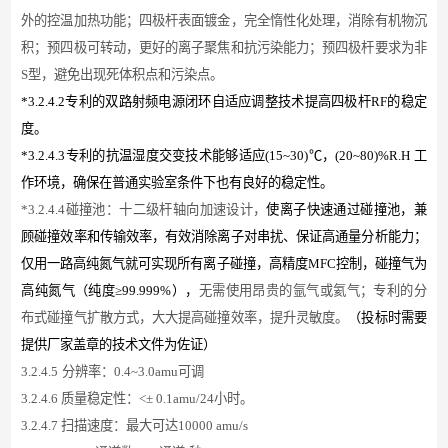
外的控温加热功能；四极杆表面镀金，完全惰性化处理，消除有机物沉
积；预四极可转动，更好的离子聚焦和抗污染能力；预四极杆要求为非
S型，避免出现死体积点和污染点。
*3.2.4.2专利的双路射频电源闭环自适应调整技术提高四极杆RF的稳定
度。
*3.2.4.3专利的抗温湿度交变技术能够适应(15~30)℃，(20~80)%R.H 工
作环境，确保在普通实验室条件下也有良好的稳定性。
*3.
2
.4
.
4碰撞池：十二级杆轴向加速设计，
使离子快速通过碰撞池，兼
顾碰撞效率和传输效率，有效消除离子对串扰、保证高通量分析能力；
仅用一路高纯氮气就可实现所有离子碰撞，高精度
MFC控制，碰撞气为
高纯氮气（纯度≥99.999%），
无需使用昂贵的氩气或氦气；专利的分
布式碰撞气扩散方式，大大提高碰撞效率，提升灵敏度。
（投标时需要
提供厂家盖章的技术文件为佐证）
3.
2
.4.5
分辨率：
0.4~3.0amu可调
3.
2
.4.6 质量稳定性：<± 0.1amu/24小时。
3.
2
.4.7 扫描速度：最大可达10000 amu/s