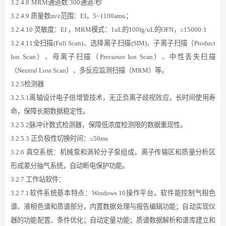
3.
2
.4.8
MRM通道数:300通道/秒
3.
2
.4.9 质量数m/z范围：E
I
，
5
~
1100
amu；
3.
2
.4
.
10
灵敏度：
EI
，
MRM模式
：
1uL的100fg/uL的OFN
，
≥15000:1
3.
2
.4.11全扫描(Full Scan)、选择离子扫描(SIM)、子离子扫描（Product
Ion Scan）、母离子扫描（Precursor Ion Scan）、中性丢失扫描
（Neutral Loss Scan）、多反应监测扫描（MRM）等。
3.
2
.5检测器
3.
2
.5.1离轴设计电子倍增管技术，无正负离子歧视效应，长时间使用寿
命，保障长期数据稳定性。
3.
2
.5.2脉冲计数式检测器，保障低浓度检测限的数据重现性。
3.
2
.5.3 正负极性切换时间：≤50ms
3.
2
.6 真空系统：机械泵和涡轮分子泵组成，离子传输区和质量分析区
形成差分抽气系统，自动断电保护功能。
3.
2
.7 工作站软件：
3.
2
.7.1软件系统基本特点：Windows
10
操作平台。软件能控制气相色
谱、液相色谱和质谱部分，内置数据处理与报告编辑功能；自动实现仪
器的功能配置、条件优化；自动定量功能；质谱数据解析和谱库建立和