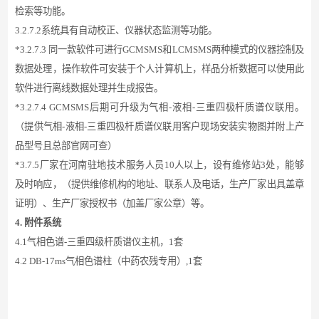
检索等功能。
3.
2
.7.2系统具有自动校正、仪器状态监测等功能。
*3.
2
.7.3 同一款软件可进行GCMSMS和LCMSMS两种模式的仪器控制及
数据处理，操作软件可安装于个人计算机上，样品分析数据可以使用此
软件进行离线数据处理并生成报告。
*3
.2.7.4
G
CMSMS后期可升级为气相-液相-三重四极杆质谱仪联用。
（提供气相
-液相-三重四极杆质谱仪联用客户现场安装实物图并附上产
品型号且总部官网可查）
*3.7.5厂家在河南驻地技术服务人员10人以上，设有维修站3处，能够
及时响应，（提供维修机构的地址、联系人及电话，生产厂家出具盖章
证明）、生产厂家授权书（加盖厂家公章）等。
4
.
附件系统
4.1气相色谱-三重四级杆质谱仪主机，1套
4.2 DB-17ms气相色谱柱（中药农残专用）,1
套