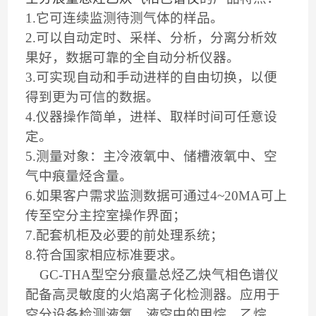
1.
它可连续监测待测气体的样品。
2.
可以自动定时、采样、分析，分离分析效
果好，数据可靠的全自动分析仪器。
3.
可实现自动和手动进样的自由切换，以便
得到更为可信的数据。
4.
仪器操作简单，进样、取样时间可任意设
定。
5.
测量对象：主冷液氧中、储槽液氧中、空
气中痕量烃含量。
6.
如果客户需求监测数据可通过
4~20MA
可上
传至空分主控室操作界面；
7.
配套机柜及必要的前处理系统；
8.
符合国家相应标准要求。
GC-THA
型空分痕量总烃乙炔气相色谱仪
配备高灵敏度的火焰离子化检测器。应用于
空分设备检测液氧、液空中的甲烷，乙烷，