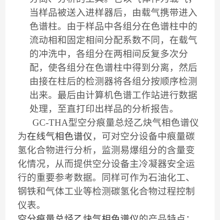
当样品被送入进样器后，由载气携带进入
色谱柱。由于样品中各组分在色谱柱中的
流动相和固定相间分配系数不同，在载气
的冲洗中，各组分在两相间反复多次分
配，使各组分在色谱柱中得到分离，然后
由接在柱后的检测器将各组分按顺序检测
出来。最后由计算机色谱工作站进行数据
处理，至直打印出样品的分析报告。
GC-THA
型空分痕量总烃乙炔气相色谱仪
为
在线气相色谱仪
，可对空分设备中痕量碳
氢化合物进行分析，监测易爆组分的含量变
化情况，从而提供空分设备主冷凝器安全运
行的重要参考数据。同样可作为石油化工、
钢铁和气体工业等检测碳氢化合物过程控制
仪表。
空分痕量总烃乙炔气相色谱仪
的产品特点：